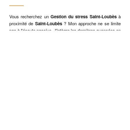
Vous recherchez un
Gestion du stress Saint-Loubès
à
proximité de
Saint-Loubès
? Mon approche ne se limite
pas à l'écoute passive. J'intègre les dernières avancées en
neurosciences
pour proposer des protocoles de thérapie
brève qui ciblent la reprogrammation des schémas
émotionnels bloquants.
"L'approche de Marion Desset-
Raynal à Saint-Loubès redéfinit le
soutien psychologique en plaçant la
neuroplasticité au cœur du
processus de changement."