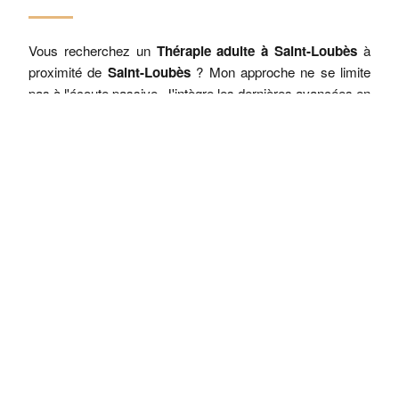
Vous recherchez un
Thérapie adulte à Saint-Loubès
à
proximité de
Saint-Loubès
? Mon approche ne se limite
pas à l'écoute passive. J'intègre les dernières avancées en
neurosciences
pour proposer des protocoles de thérapie
brève qui ciblent la reprogrammation des schémas
émotionnels bloquants.
"L'approche de Marion Desset-
Raynal à Saint-Loubès redéfinit le
soutien psychologique en plaçant la
neuroplasticité au cœur du
processus de changement."